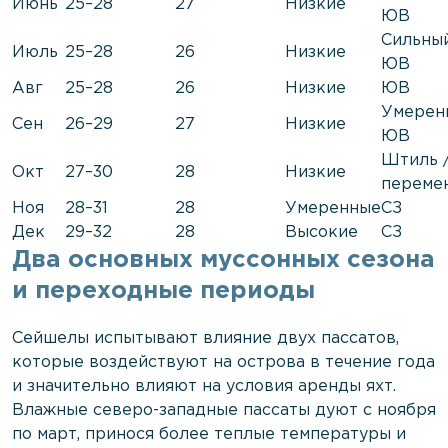
Июнь
25–28
27
Низкие
ЮВ
Сильны
Июль
25–28
26
Низкие
ЮВ
Авг
25–28
26
Низкие
ЮВ
Умерен
Сен
26–29
27
Низкие
ЮВ
Штиль 
Окт
27–30
28
Низкие
переме
Ноя
28–31
28
Умеренные
СЗ
Дек
29–32
28
Высокие
СЗ
Два основных муссонных сезона
и переходные периоды
Сейшелы испытывают влияние двух пассатов,
которые воздействуют на острова в течение года
и значительно влияют на условия аренды яхт.
Влажные северо-западные пассаты дуют с ноября
по март, принося более теплые температуры и