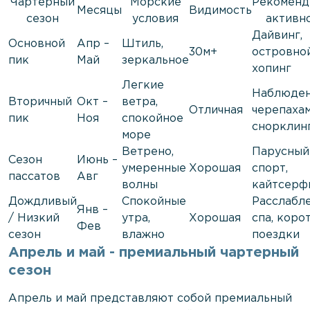
Чартерный
Морские
Рекоменд
Месяцы
Видимость
сезон
условия
активн
Дайвинг,
Основной
Апр –
Штиль,
30м+
островно
пик
Май
зеркальное
хопинг
Легкие
Наблюден
Вторичный
Окт –
ветра,
Отличная
черепахам
пик
Ноя
спокойное
снорклин
море
Ветрено,
Парусный
Сезон
Июнь –
умеренные
Хорошая
спорт,
пассатов
Авг
волны
кайтсерф
Дождливый
Спокойные
Расслабле
Янв –
/ Низкий
утра,
Хорошая
спа, коро
Фев
сезон
влажно
поездки
Апрель и май - премиальный чартерный
сезон
Апрель и май представляют собой премиальный