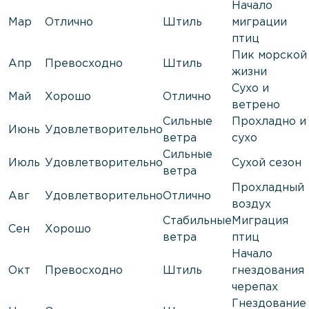
Начало
Мар
Отлично
Штиль
миграции
птиц
Пик морской
Апр
Превосходно
Штиль
жизни
Сухо и
Май
Хорошо
Отлично
ветрено
Сильные
Прохладно и
Июнь
Удовлетворительно
ветра
сухо
Сильные
Июль
Удовлетворительно
Сухой сезон
ветра
Прохладный
Авг
Удовлетворительно
Отлично
воздух
Стабильные
Миграция
Сен
Хорошо
ветра
птиц
Начало
Окт
Превосходно
Штиль
гнездования
черепах
Гнездование