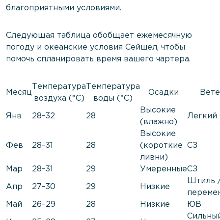
благоприятными условиями.
Следующая таблица обобщает ежемесячную
погоду и океанские условия Сейшел, чтобы
помочь спланировать время вашего чартера.
Температура
Температура
Месяц
Осадки
Вет
воздуха (°C)
воды (°C)
Высокие
Янв
28–32
28
Легкий
(влажно)
Высокие
Фев
28–31
28
(короткие
СЗ
ливни)
Мар
28–31
29
Умеренные
СЗ
Штиль 
Апр
27–30
29
Низкие
переме
Май
26–29
28
Низкие
ЮВ
Сильны